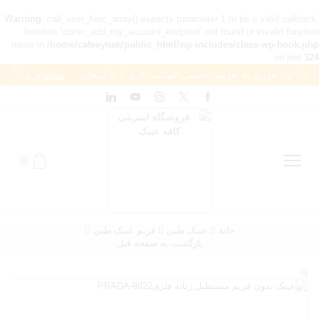
Warning
: call_user_func_array() expects parameter 1 to be a valid callback,
function 'iconic_add_my_account_endpoint' not found or invalid function
name in
/home/cafeeynak/public_html/wp-includes/class-wp-hook.php
on line
324
نیاز فوری به تعویض عدسی عینکت داری ؟ ما اینجاییم تا به بهترین شکل انجامش بدیم
میخوام بیشتر بدونم
0
خانه
عینک طبی
فریم عینک طبی
بازگشت به صفحه قبل
%