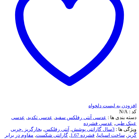
افزودن به لیست دلخواه
کد :
N/A
دسته بندی ها :
عدسی آنتی رفلکس سفید
,
عدسی تکدید
,
عدسی
عینک طبی
,
عدسی فشرده
ویژگی ها :
3سال گارانتی پوشش
,
آنتی رفلکس
,
بخارگریز .چربی
گریز
,
ساخت اسپانیا
,
فشرده 1.67
,
گارانتی شکست
,
مقاوم در برابر