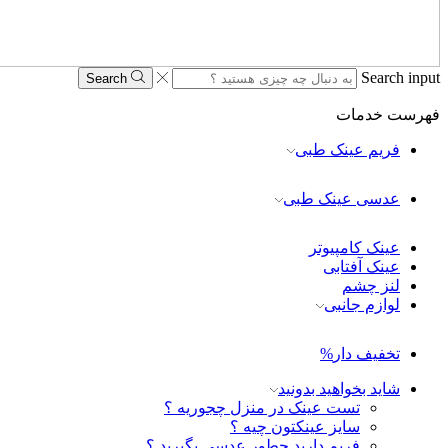
Search input
Search
فهرست
خدمات
فریم عینک طبی
عدسی عینک طبی
عینک کامپیوتر
عینک آفتابی
لنز چشم
لوازم جانبی
تخفیف دار
%
شاید بخواهید بدونید
تست عینک در منزل چجوریه ؟
سایز عینکتون چیه ؟
فریم دارید چطور عدسی بگیرید ؟