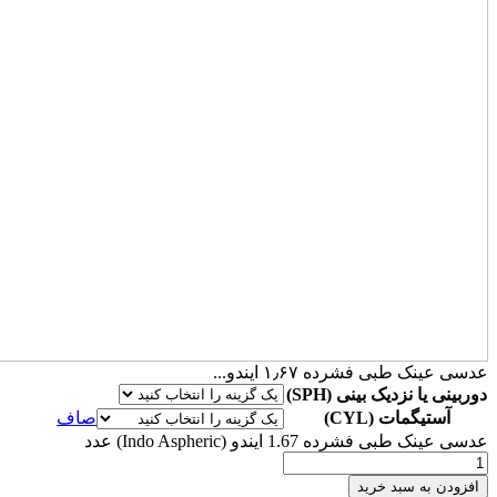
عدسی عینک طبی فشرده ۱٫۶۷ ایندو...
دوربینی یا نزدیک بینی (SPH)
آستیگمات (CYL)
صاف
عدسی عینک طبی فشرده 1.67 ایندو (Indo Aspheric) عدد
افزودن به سبد خرید