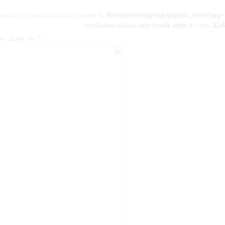
found or invalid function name in
/home/cafeeynak/public_html/wp-
includes/class-wp-hook.php
on line
324
نیاز فوری به