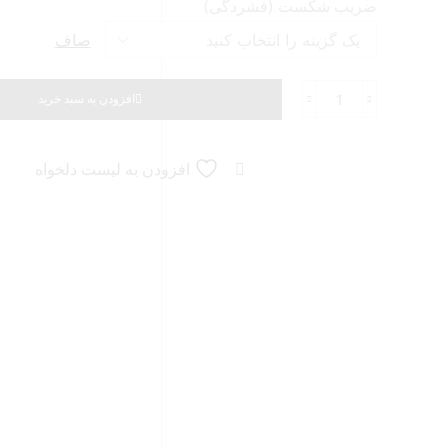
ضریب شکست (فشردگی)
صاف
افزودن به سبد خرید
افزودن به لیست دلخواه