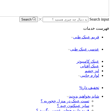
Search input
Search
فهرست
خدمات
فریم عینک طبی
عدسی عینک طبی
عینک کامپیوتر
عینک آفتابی
لنز چشم
لوازم جانبی
تخفیف دار
%
شاید بخواهید بدونید
تست عینک در منزل چجوریه ؟
سایز عینکتون چیه ؟
فریم دارید چطور عدسی بگیرید ؟